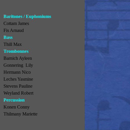
Baritones / Euphoniums
Cottam James
Fis Arnaud
Bass
Thill Max
Trombonnes
Barnich Ayleen
Gonnering Lily
Hermann Nico
Leches Yasmine
Stevens Pauline
Weyland Robert
Percussion
Konen Conny
Thilmany Mariette