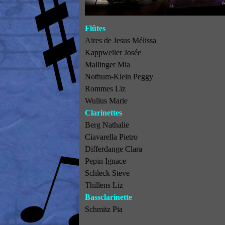
Flûtes
Aires de Jesus Mélissa
Kappweiler Josée
Mallinger Mia
Nothum-Klein Peggy
Rommes Liz
Wullus Marie
Clarinettes
Berg Nathalie
Ciavarella Pietro
Differdange Clara
Pepin Ignace
Schleck Steve
Thillens Liz
Bassclarinette
Schmitz Pia